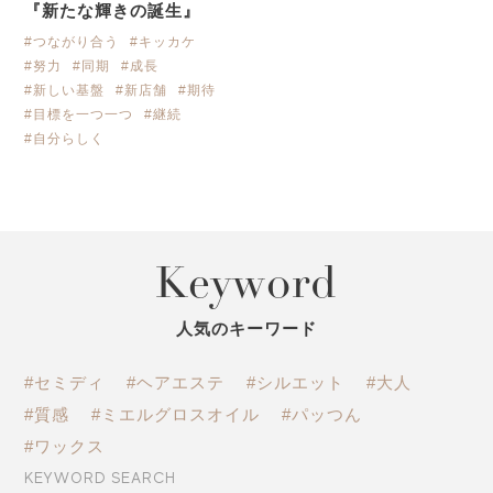
『新たな輝きの誕生』
#つながり合う
#キッカケ
#努力
#同期
#成長
#新しい基盤
#新店舗
#期待
#目標を一つ一つ
#継続
#自分らしく
Keyword
人気のキーワード
#セミディ
#ヘアエステ
#シルエット
#大人
#質感
#ミエルグロスオイル
#パッつん
#ワックス
KEYWORD SEARCH