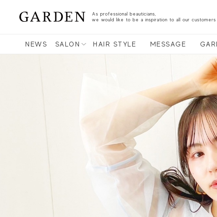
As professional beauticians,
we would like to be a inspiration to all our customers
NEWS
SALON
HAIR STYLE
MESSAGE
GAR