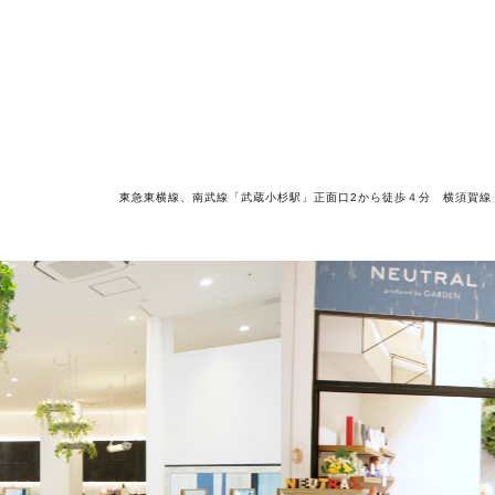
東急東横線、南武線「武蔵小杉駅」正面口2から徒歩４分
横須賀線