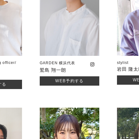
officer/
stylist
GARDEN 横浜代表
岩田 隆
鷲島 翔一朗
W
WEB予約する
する