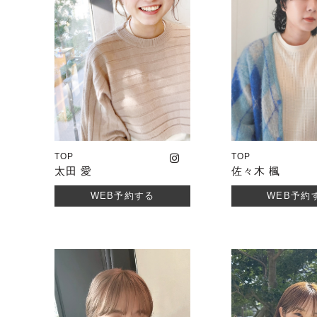
TOP
TOP
太田 愛
佐々木 楓
WEB予約する
WEB予約