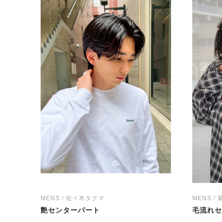
MENS / 佐々木タクマ
MENS /
艶センターパート
毛流れセ