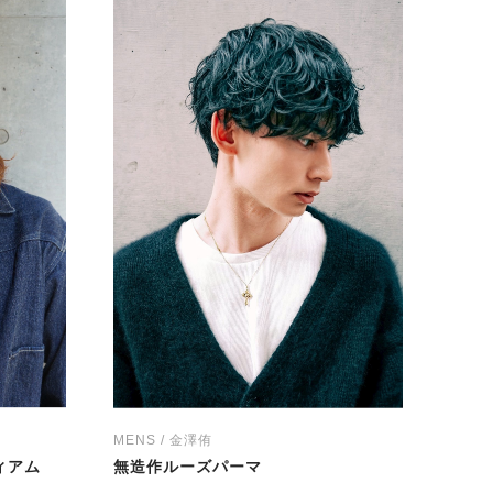
MENS / 金澤侑
ィアム
無造作ルーズパーマ