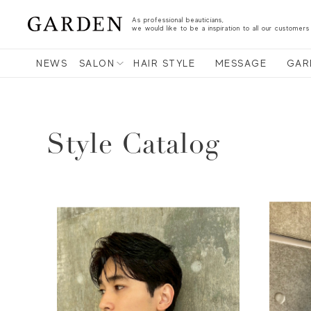
As professional beauticians,
we would like to be a inspiration to all our customers
NEWS
SALON
HAIR STYLE
MESSAGE
GAR
Style Catalog