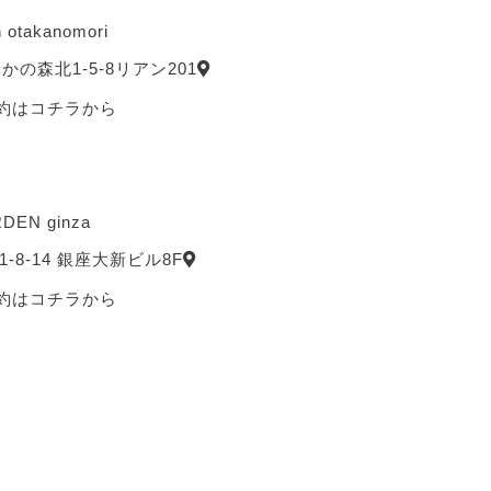
n otakanomori
の森北1-5-8リアン201
約は
コチラ
から
DEN ginza
8-14 銀座大新ビル8F
約は
コチラ
から