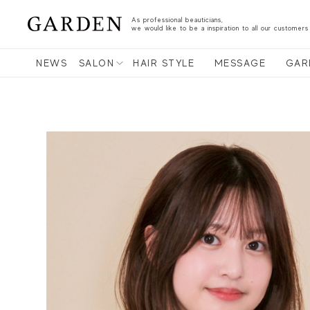
As professional beauticians,
we would like to be a inspiration to all our customers
NEWS
SALON
HAIR STYLE
MESSAGE
GAR