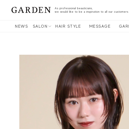
As professional beauticians,
we would like to be a inspiration to all our customers
NEWS
SALON
HAIR STYLE
MESSAGE
GAR