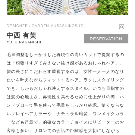
DESIGNER / GARDEN MUSASHIKOSUGI
中西 有芙
RESERVATION
YUFU NAKANISHI
毛量調整をしっかりした再現性の高いカットで提案するの
は「頑張りすぎてみえない抜け感があるおしゃれヘア」。
髪の長さにこだわらす重視するのは、女性一人一人のなり
たいを叶えながらフィットするヘア。ラクにスタイリング
でき、しかもおしゃれ映えするスタイル。いつも目指すの
は髪の心地よさ。再現性を高めるために仕上がりの際、ハ
ンドブローで手を使って毛量をしっかり確認。暗くならな
いグレイヘアカラーや、ナチュラル暗髪、ワンメイクカラ
ーなども得意で、的確なカラーチョイスにリピーターのお
客様も多い。サロンでの会話の距離感を大切にしながら