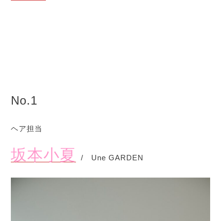
No.1
ヘア担当
坂本小夏
/ Une GARDEN