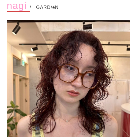
nagi
/ GARD/ëN