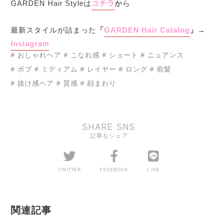
GARDEN Hair Styleは
コチラ
か
ら
最新スタイルが詰まった
「
GARDEN Hair Catalog
」→
Instagram
# おしゃれヘア
# こなれ感
# ショート
# ニュアンス
# ボブ
# ミディアム
# レイヤー
# ロング
# 前髪
# 抜け感ヘア
# 質感
# 顔まわり
SHARE SNS
記事をシェア
TWITTER
FACEBOOK
LINE
関連記事