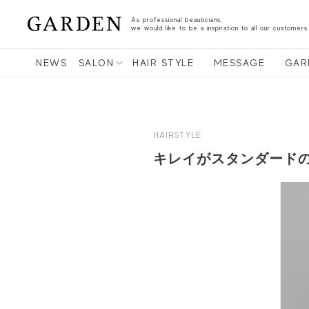
As professional beauticians,
we would like to be a inspiration to all our customers
NEWS
SALON
HAIR STYLE
MESSAGE
GAR
HAIRSTYLE
キレイがスタンダードの大