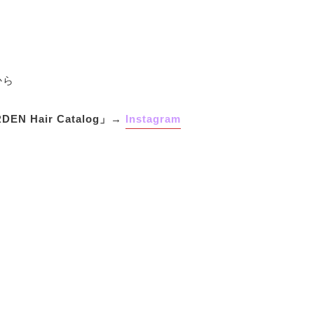
から
 Hair Catalog」→
Instagram