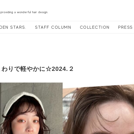
 providing a wonderful hair design.
DEN STARS.
STAFF COLUMN
COLLECTION
PRESS
わりで軽やかに☆2024.２