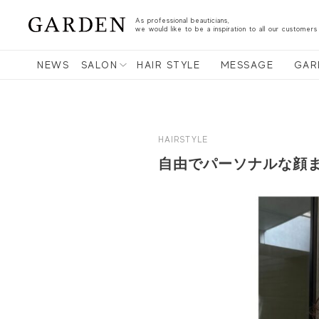
As professional beauticians,
we would like to be a inspiration to all our customers
NEWS
SALON
HAIR STYLE
MESSAGE
GAR
HAIRSTYLE
自由でパーソナルな顔ま