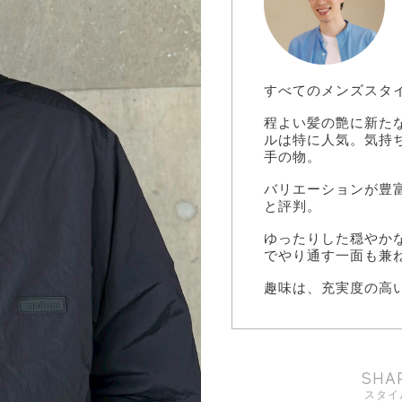
すべてのメンズスタ
程よい髪の艶に新た
ルは特に人気。気持
手の物。
バリエーションが豊
と評判。
ゆったりした穏やか
でやり通す一面も兼
趣味は、充実度の高い
SHA
スタイ