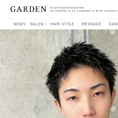
As professional beauticians,
we would like to be a inspiration to all our customers
NEWS
SALON
HAIR STYLE
MESSAGE
GAR