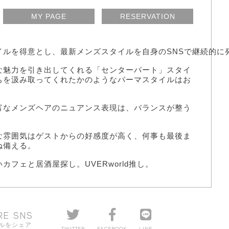
MY PAGE
RESERVATION
イルを得意とし、最新メンズスタイルを自身のSNSで継続的に
な魅力を引き出してくれる「センターパート」スタイ
ちを汲み取ってくれたかのようなパーマスタイルはお
富なメンズヘアのニュアンス表現は、バランスが整う
な雰囲気はゲストからの好感度が高く、何事も最後ま
ね備える。
カフェと居酒屋探し。UVERworld推し。
RE SNS
ルをシェア
TWITTER
FACEBOOK
LINE