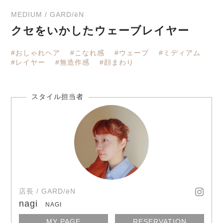
MEDIUM / GARD/ëN
クセをいかしたウェーブレイヤー
#おしゃれヘア
#こなれ感
#ウェーブ
#ミディアム
#レイヤー
#無造作感
#顔まわり
店長 / GARD/ëN
nagi
NAGI
MY PAGE
RESERVATION