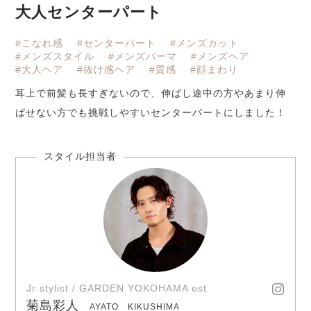
大人センターパート
#こなれ感
#センターパート
#メンズカット
#メンズスタイル
#メンズパーマ
#メンズヘア
#大人ヘア
#抜け感ヘア
#質感
#顔まわり
耳上で前髪も長すぎないので、伸ばし途中の方やあまり伸
ばせない方でも挑戦しやすいセンターパートにしました！
Jr stylist / GARDEN YOKOHAMA est
菊島彩人
AYATO KIKUSHIMA