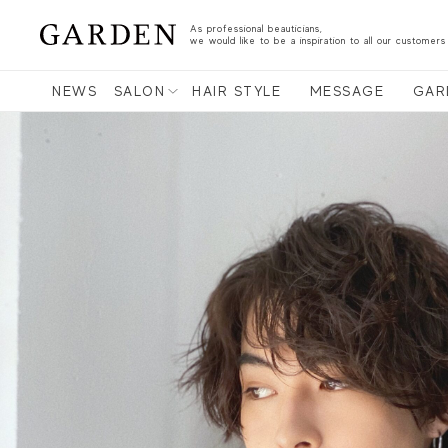
As professional beauticians,
we would like to be a inspiration to all our customers
NEWS
SALON
HAIR STYLE
MESSAGE
GAR