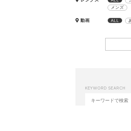
メンズ
動画
ALL
KEYWORD SEARCH
#セミディ
#ヘアエ
#ミエルグロスオイル