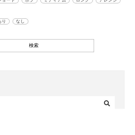
あり
なし
検索
ステ
#シルエット
#大人
#質感
#パッつん
#ワックス