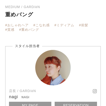
MEDIUM / GARD/ëN
重めバング
#おしゃれヘア
#こなれ感
#ミディアム
#前髪
#質感
#重めバング
店長 / GARD/ëN
nagi
NAGI
MY PAGE
RESERVATION