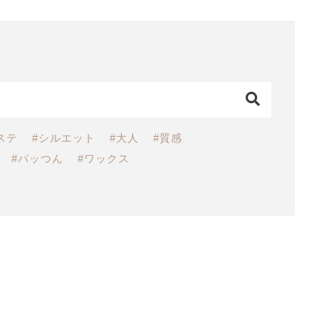
ステ
#シルエット
#大人
#質感
#パッつん
#ワックス
グ