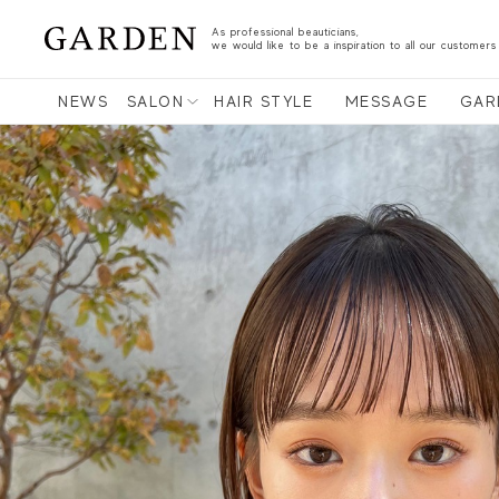
As professional beauticians,
we would like to be a inspiration to all our customers
NEWS
SALON
HAIR STYLE
MESSAGE
GAR