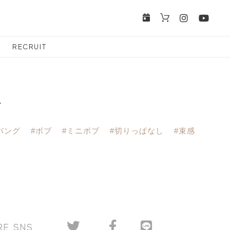
RECRUIT
ブ
バング
#ボブ
#ミニボブ
#切りっぱなし
#束感
RE SNS