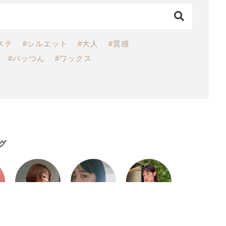
ステ
#シルエット
#大人
#質感
#パッつん
#ワックス
グ
No.03
No.04
No.05
坂本小夏