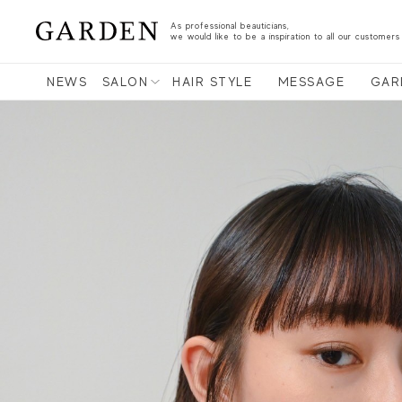
As professional beauticians,
we would like to be a inspiration to all our customers
NEWS
SALON
HAIR STYLE
MESSAGE
GAR