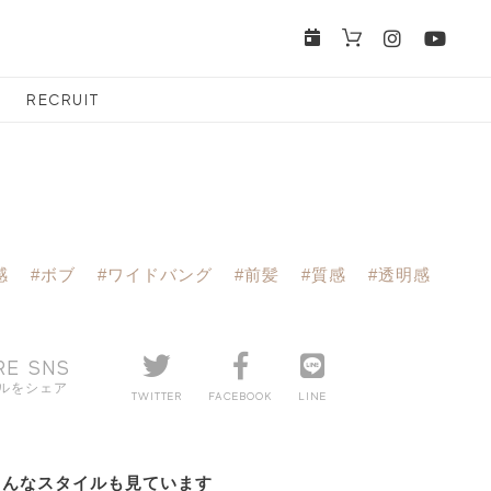
RECRUIT
感
#ボブ
#ワイドバング
#前髪
#質感
#透明感
RE SNS
ルをシェア
TWITTER
FACEBOOK
LINE
こんなスタイルも見ています