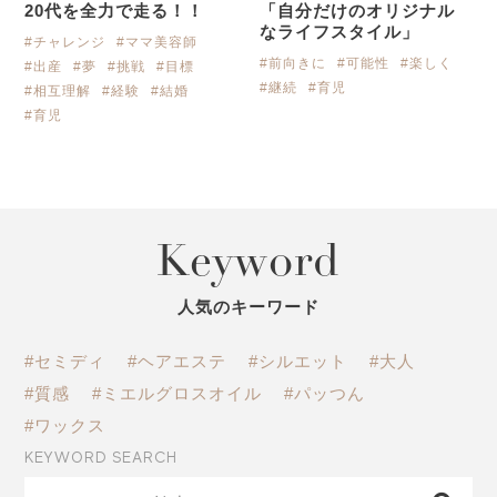
20代を全力で走る！！
「自分だけのオリジナル
なライフスタイル」
#チャレンジ
#ママ美容師
#前向きに
#可能性
#楽しく
#出産
#夢
#挑戦
#目標
#継続
#育児
#相互理解
#経験
#結婚
#育児
Keyword
人気のキーワード
#セミディ
#ヘアエステ
#シルエット
#大人
#質感
#ミエルグロスオイル
#パッつん
#ワックス
KEYWORD SEARCH