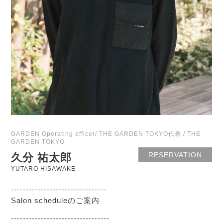
GARDEN Operating officer/ THE GARDEN TOKYO代表 / THE
GARDEN TOKYO
RESERVATION
久分 祐太郎
YUTARO HISAWAKE
--------------------------------
Salon scheduleのご案内
---------------------------------