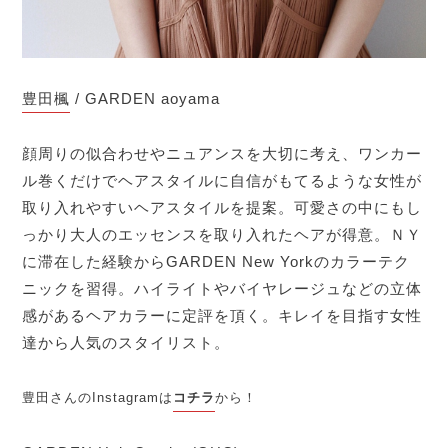
豊田楓
/ GARDEN aoyama
顔周りの似合わせやニュアンスを大切に考え、ワンカー
ル巻くだけでヘアスタイルに自信がもてるような女性が
取り入れやすいヘアスタイルを提案。可愛さの中にもし
っかり大人のエッセンスを取り入れたヘアが得意。ＮＹ
に滞在した経験からGARDEN New Yorkのカラーテク
ニックを習得。ハイライトやバイヤレージュなどの立体
感があるヘアカラーに定評を頂く。キレイを目指す女性
達から人気のスタイリスト。
豊田さんのInstagramは
コチラ
から！