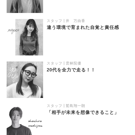
スタッフ
井 万由香
違う環境で育まれた自覚と責任感
スタッフ
雲林院優
20代を全力で走る！！
スタッフ
鷲島翔一朗
「相手が未来を想像できること」