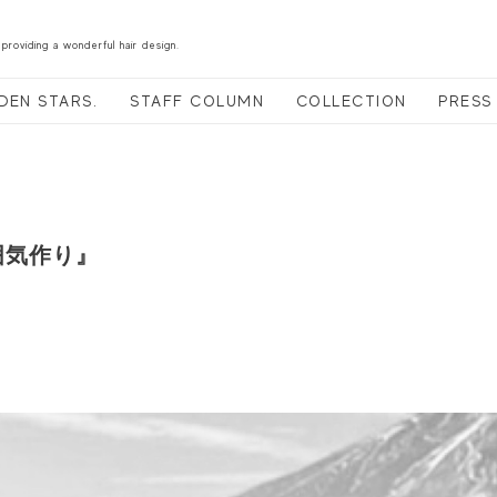
 providing a wonderful hair design.
DEN STARS.
STAFF COLUMN
COLLECTION
PRESS
囲気作り』