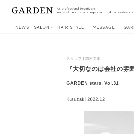
As professional beauticians,
we would like to be a inspiration to all our customers
NEWS
SALON
HAIR STYLE
MESSAGE
GAR
スタッフ
岡村圭那
『大切なのは会社の雰
GARDEN stars. Vol.31
K.suzaki 2022.12