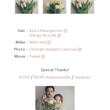
Hair：
Aya Ichibangassen
Shingo Hosoda
Make：
Naho lida
Photo：
Chishaki shin(will creative)
Movie：
Tokaji
Special Thanks!
ROPÉ
/
ROPÉ mademoiselle
/
Hanazen